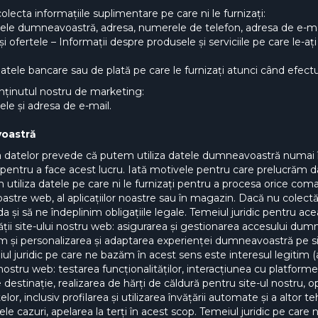
olecta informațiile suplimentare pe care ni le furnizați:
le dumneavoastră, adresa, numerele de telefon, adresa de e-ma
e și ofertele – Informații despre produsele și serviciile pe care le-a
atele bancare sau de plată pe care le furnizați atunci când efectua
onținutul nostru de marketing:
e și adresa de e-mail.
voastră
cția datelor prevede că putem utiliza datele dumneavoastră numai 
 pentru a face acest lucru. Iată motivele pentru care prelucrăm
utiliza datele pe care ni le furnizați pentru a procesa orice coman
noastre web, al aplicațiilor noastre sau în magazin. Dacă nu cole
i să ne îndeplinim obligațiile legale. Temeiul juridic pentru acea
ții site-ului nostru web: asigurarea și gestionarea accesului dumn
um și personalizarea și adaptarea experienței dumneavoastră pe si
eiul juridic pe care ne bazăm în acest sens este interesul legitim (
nostru web: testarea funcționalităților, interacțiunea cu platform
destinație, realizarea de hărți de căldură pentru site-ul nostru, o
lor, inclusiv profilarea și utilizarea învățării automate și a altor te
le cazuri, apelarea la terți în acest scop. Temeiul juridic pe car