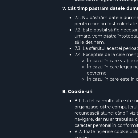
7. Cât timp păstrăm datele dum
7.1. Nu păstrăm datele dumne
pentru care au fost colectate i
7.2. Este posibil să fie neces
urmare, vom păstra întotdeau
să le deținem.
7.3. La sfârșitul acestei perio
7.4. Excepțiile de la cele menț
În cazul în care v-ați ex
În cazul în care legea
devreme.
În cazul în care este în
8. Cookie-uri
8.1. La fel ca multe alte site-u
organizație către computerul 
recunoască atunci când îl vizi
navigare, dar nu ar trebui să 
caracter personal în conform
8.2. Toate fișierele cookie util
cookie.