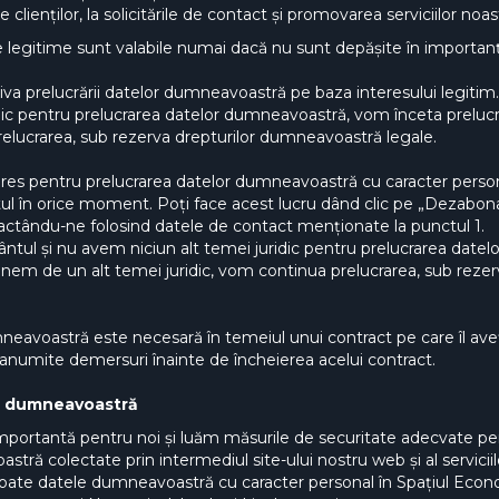
 clienților, la solicitările de contact și promovarea serviciilor noas
e legitime sunt valabile numai dacă nu sunt depășite în importanț
va prelucrării datelor dumneavoastră pe baza interesului legitim. Î
dic pentru prelucrarea datelor dumneavoastră, vom înceta preluc
relucrarea, sub rezerva drepturilor dumneavoastră legale.
es pentru prelucrarea datelor dumneavoastră cu caracter persona
ul în orice moment. Poți face acest lucru dând clic pe „Dezabona
tactându-ne folosind datele de contact menționate la punctul 1.
ntul și nu avem niciun alt temei juridic pentru prelucrarea date
unem de un alt temei juridic, vom continua prelucrarea, sub rez
neavoastră este necesară în temeiul unui contract pe care îl av
ți anumite demersuri înainte de încheierea acelui contract.
or dumneavoastră
importantă pentru noi și luăm măsurile de securitate adecvate pen
tră colectate prin intermediul site-ului nostru web și al serviciil
toate datele dumneavoastră cu caracter personal în Spațiul Eco