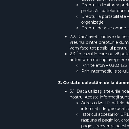
Dreptul la limitarea prel
prelucrării datelor dum
Dreptul la portabilitate
organizație.
Dreptul de a se opune – 
2.2. Dacă aveți motive de nem
vreunul dintre drepturile dumn
vom face tot posibilul pentru
2.3. În cazul în care nu vă p
autoritatea de supraveghere d
Prin telefon – 0303 123 
Prin intermediul site-u
3. Ce date colectăm de la dumn
3.1. Dacă utilizați site-uril
nostru. Aceste informații sunt
Adresa dvs. IP, datele de
informații de geolocaliz
Istoricul accesărilor URL
răspuns al paginilor, ero
pagini, frecvența acestor