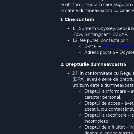
le utilizăm, modul în care asigurăm
la datele dumneavoastră cu caracte
1. Cine suntem
1.1. Suntem Odyssey. Sediul s
Row, Birmingham, B2 5AF.
1.2. Ne puteți contacta prin:
E-mail –
admin@odyssey
Adresă poștală – Odyss
2. Drepturile dumneavoastră
2.1. În conformitate cu Regul
(DPA), aveți o serie de dreptu
utilizăm datele dumneavoastr
Dreptul la informare – a
caracter personal.
Dreptul de acces – aveți
acest lucru contactându
Dreptul la rectificare –
incomplete.
Dreptul de a fi uitat – 
despre dumneavoastră.