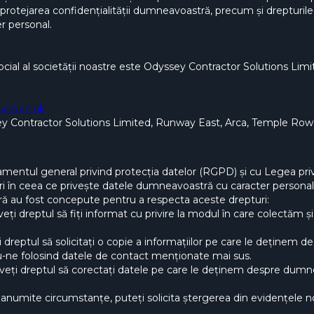
 protejarea confidențialității dumneavoastră, precum și drepturi
r personal.
ocial al societății noastre este Odyssey Contractor Solutions Li
cs.co.uk
ey Contractor Solutions Limited, Runway East, Arca, Temple Row
amentul general privind protecția datelor (RGPD) și cu Legea priv
ri în ceea ce privește datele dumneavoastră cu caracter personal;
ă au fost concepute pentru a respecta aceste drepturi:
veți dreptul să fiți informat cu privire la modul în care colectăm
 dreptul să solicitați o copie a informațiilor pe care le deținem
-ne folosind datele de contact menționate mai sus.
 aveți dreptul să corectați datele pe care le deținem despre dumn
în anumite circumstanțe, puteți solicita ștergerea din evidențele 