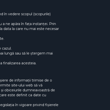
 în vedere scopul (scopurile)
 a ne apăra în fața instanței. Prin
a data la care nu mai este necesar
te.
e cazul.
ai lungă sau să le ștergem mai
a finalizarea acesteia.
fișiere de informații trimise de o
rmite site-ului web să vă
e și obiceiurile dumneavoastră de
 care este definit ca date cu
egislația în vigoare privind fișierele