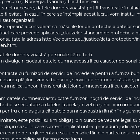
precum și Norvegia, Islanda și Liechtenstein.
și strict necesare, datele dumneavoastră pot fi transferate în afar
e fi evitat. În cazul în care se întâmplă acest lucru, vom institui
 sau organizații:
 Europeană a considerat că măsurile lor de protecție a datelor su
tract care prevede aplicarea „clauzelor standard de protecție a 
onsultate la adresa http://ec.europa.eu/justice/data-protection/in
_en.htm.
atele dumneavoastră personale către terți.
om divulga niciodată datele dumneavoastră cu caracter personal c
tracte cu furnizori de servicii de încredere pentru a furniza bunur
esarea plăților, livrarea bunurilor, servicii de motor de căutare, p
 va implica, uneori, transferul datelor dumneavoastră cu caracter 
răm datele dumneavoastră către furnizorii noștri de servicii de în
tecție și securitate a datelor la același nivel ca și noi. Vom imp
tri pentru a ne asigura că datele dumneavoastră rămân în siguranț
limitate, este posibil să fim obligați din punct de vedere lega
mplu, în cazul în care suntem implicați într-o procedură judiciară
unei cerințe de reglementare sau unei solicitări din partea unui 
entru a ne obliga să facem acest lucru.