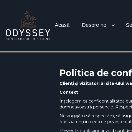
Acasă
Despre noi
Se
Politica de conf
Clienți și vizitatori ai site-ului w
Context
Înțelegem că confidențialitatea dum
dumneavoastră personale. Respectăm c
Ne angajăm să respectăm, să asigur
transparenți în ceea ce privește dat
Prezenta notificare privind confiden