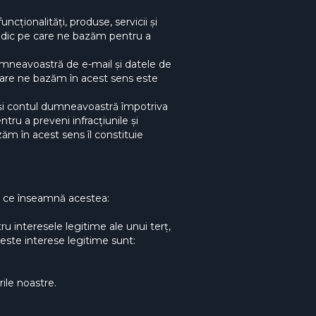
ncționalități, produse, servicii și
ridic pe care ne bazăm pentru a
dumneavoastră de e-mail și datele de
 care ne bazăm în acest sens este
a și contul dumneavoastră împotriva
tru a preveni infracțiunile și
ăm în acest sens îl constituie
tă ce înseamnă acestea:
 interesele legitime ale unui terț,
este interese legitime sunt:
ile noastre.