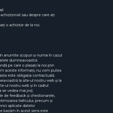
il.
ți achiziționat sau despre care ați
ți o achiziție de la noi.
în anumite scopuri și numai în cazul
 datele dumneavoastră:
dă pe care o plasați la noi prin
ctăm aceste informații, nu vom putea
sta este obligația contractuală.
eavoastră la site-ul nostru web și la
te-ul nostru web și în cadrul
a se vedea mai jos).
ele de feedback și chestionarele,
ptimizarea traficului, precum și
hnici aplicate datelor
e ne bazăm în acest sens este