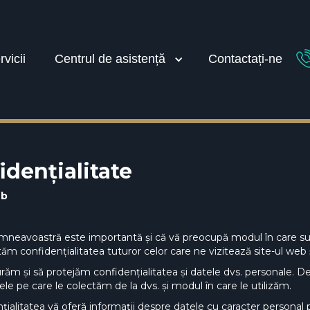
rvicii
Centrul de asistență
Contactați-ne
idențialitate
eb
neavoastră este importantă și că vă preocupă modul în care sunt 
onfidențialitatea tuturor celor care ne vizitează site-ul web și 
ăm și să protejăm confidențialitatea și datele dvs. personale.
ele pe care le colectăm de la dvs. și modul în care le utilizăm.
țialitatea vă oferă informații despre datele cu caracter personal