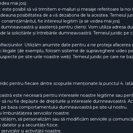
edea mai jos).
este posibil să vă trimitem e-mailuri și mesaje referitoare la noi fu
otdeauna posibilitatea de a vă dezabona de la acestea. Temeiul ju
e consimțământul, fie interesul legitim (a se vedea mai jos).
e dumneavoastră și asistență pentru clienți: Vom utiliza adresa 
e la solicitările și întrebările dumneavoastră. Temeiul juridic pe
infracțiunilor: Utilizăm anumite date pentru a ne proteja afacere
tăți ilegale (de exemplu, folosim sisteme de supraveghere video pen
specte pe site-urile noastre web). Temeiul juridic pe care ne baz
uridic pentru fiecare dintre scopurile menționate la punctul 4. Ia
stră este necesară pentru interesele noastre legitime sau pentru
e să nu fie depășite de drepturile și interesele dumneavoastră. Ac
le pe baza comportamentului dumneavoastră pe site-ul nostru.
i îmbunătățirea serviciilor noastre.
tățim, să personalizăm sau să modificăm serviciile și comunicăr
datelor și a securității fizice.
rviciilor și activității noastre.