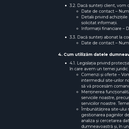
3.2. Dacă sunteți client, vom c
Date de contact – Nume
Detalii privind achizițiil
solicitat informații.
Informații financiare – D
3.3. Dacă sunteți abonat la c
Date de contact – Numel
4. Cum utilizăm datele dumnea
4.1. Legislația privind prote
în care avem un temei juridic
Comenzi și oferte – Vom 
intermediul site-urilor 
să vă procesăm comanda ș
Menținerea funcționalită
serviciile noastre, prec
serviciilor noastre. Tem
Îmbunătățirea site-ului 
gestionarea paginilor de 
analiza și cercetarea date
dumneavoastră și, în une