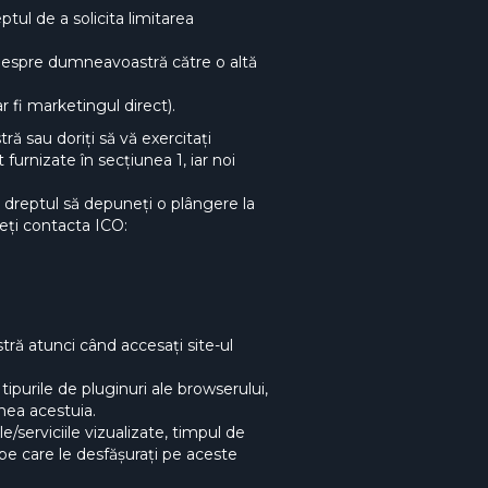
ptul de a solicita limitarea
m despre dumneavoastră către o altă
 fi marketingul direct).
ă sau doriți să vă exercitați
urnizate în secțiunea 1, iar noi
 dreptul să depuneți o plângere la
eți contacta ICO:
ră atunci când accesați site-ul
 tipurile de pluginuri ale browserului,
unea acestuia.
e/serviciile vizualizate, timpul de
e pe care le desfășurați pe aceste