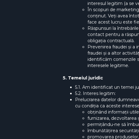
interesul legitim (a se v
În scopuri de marketing: 
conținut. Veți avea înt
face acest lucru este fi
Răspunsuri la întrebăril
contact pentru a răspund
obligația contractuală.
Prevenirea fraudei și a 
fraudei și a altor activi
identificăm comenzile su
interesele legitime.
5. Temeiul juridic
5.1. Am identificat un temei j
5.2. Interes legitim:
Prelucrarea datelor dumneavoa
cu condiția ca aceste interes
obținând informații uti
furnizarea, dezvoltarea ș
permițându-ne să îmbună
îmbunătățirea securității 
promovarea produselor, se