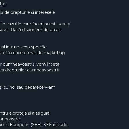
tre.
ă de drepturile și interesele
n cazul în care faceți acest lucru și
rarea. Dacă dispunem de un alt
l într-un scop specific.
re” în orice e-mail de marketing
lor dumneavoastră, vom înceta
erva drepturilor dumneavoastră
eți cu noi sau deoarece v-am
tru a proteja și a asigura
or noastre.
nomic European (SEE). SEE include