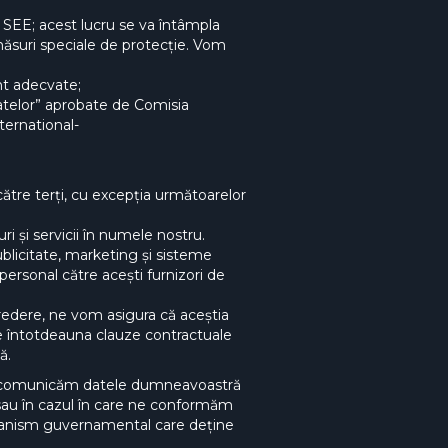
a SEE; acest lucru se va întâmpla
 măsuri speciale de protecție. Vom
nt adecvate;
datelor” aprobate de Comisia
ternational-
ătre terți, cu excepția următoarelor
i și servicii în numele nostru.
ublicitate, marketing și sisteme
personal către acești furnizori de
credere, ne vom asigura că aceștia
une întotdeauna clauze contractuale
ă.
l să comunicăm datele dumneavoastră
 sau în cazul în care ne conformăm
organism guvernamental care deține