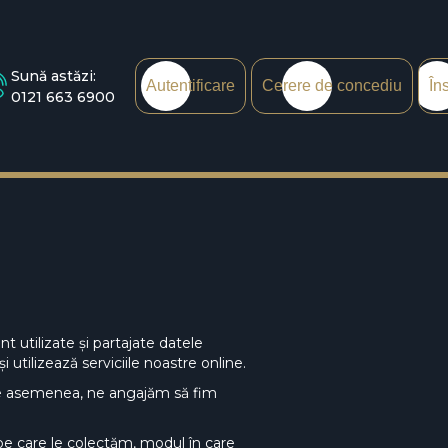
Sună astăzi:
Autentificare
Cerere de concediu
În
0121 663 6900
utilizate și partajate datele
utilizează serviciile noastre online.
 De asemenea, ne angajăm să fim
 pe care le colectăm, modul în care