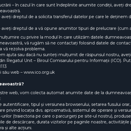
ucrării – în cazul în care sunt îndeplinite anumite condiții, aveți dre
neavoastră.
 – aveți dreptul de a solicita transferul datelor pe care le deține
aveți dreptul de a vă opune anumitor tipuri de prelucrare (cum ar
ulțumire cu privire la modul în care utilizăm datele dumneavoastr
eavoastră, vă rugăm să ne contactați folosind datele de contact f
 a vă rezolva problema.
utem ajuta sau dacă nu sunteți mulțumit de răspunsul nostru, aveți
in Regatul Unit – Biroul Comisarului pentru Informații (ICO). Put
1113
lui său web – www.ico.org.uk
eavoastră?
e noastre web, vom colecta automat anumite date de la dumneavoast
:
 autentificare, tipul și versiunea browserului, setarea fusului orar,
are privind locația dvs. aproximativă, sistemul de operare și versi
-urilor (traiectoria pe care o parcurgeți pe site-ul nostru), produsel
rile de descărcare, durata vizitelor pe paginile noastre, activitățil
a și alte acțiuni.