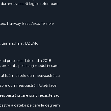
le dumneavoastră legale referitoare
mited, Runway East, Arca, Temple
, Birmingham, B2 5AF.
ind protecția datelor din 2018
 prezenta politică și modul în care
 și utilizăm datele dumneavoastră cu
 despre dumneavoastră. Puteți face
eavoastră și care sunt inexacte sau
noastre a datelor pe care le deținem