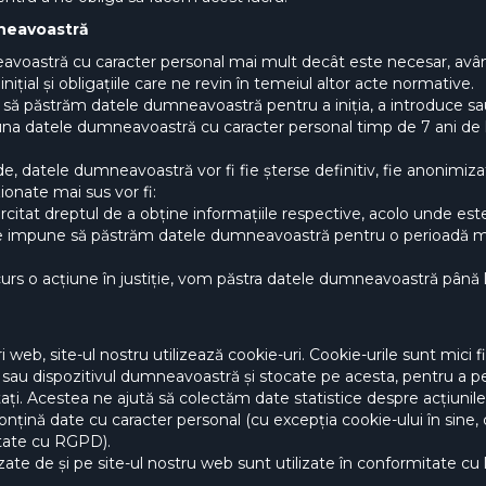
neavoastră
avoastră cu caracter personal mai mult decât este necesar, având
nițial și obligațiile care ne revin în temeiul altor acte normative.
ar să păstrăm datele dumneavoastră pentru a iniția, a introduce sau
na datele dumneavoastră cu caracter personal timp de 7 ani de l
ade, datele dumneavoastră vor fi fie șterse definitiv, fie anonimiza
ionate mai sus vor fi:
ercitat dreptul de a obține informațiile respective, acolo unde est
 ne impune să păstrăm datele dumneavoastră pentru o perioadă m
 curs o acțiune în justiție, vom păstra datele dumneavoastră până l
ri web, site-ul nostru utilizează cookie-uri. Cookie-urile sunt mici 
sau dispozitivul dumneavoastră și stocate pe acesta, pentru a pe
tați. Acestea ne ajută să colectăm date statistice despre acțiunil
conțină date cu caracter personal (cu excepția cookie-ului în sine,
itate cu RGPD).
izate de și pe site-ul nostru web sunt utilizate în conformitate cu l