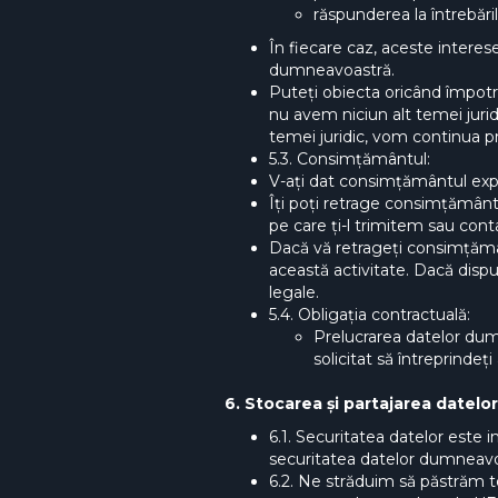
răspunderea la întrebările
În fiecare caz, aceste interes
dumneavoastră.
Puteți obiecta oricând împotri
nu avem niciun alt temei juri
temei juridic, vom continua p
5.3. Consimțământul:
V-ați dat consimțământul expr
Îți poți retrage consimțământ
pe care ți-l trimitem sau con
Dacă vă retrageți consimțămâ
această activitate. Dacă disp
legale.
5.4. Obligația contractuală:
Prelucrarea datelor dum
solicitat să întreprinde
6. Stocarea și partajarea datel
6.1. Securitatea datelor este 
securitatea datelor dumneavoas
6.2. Ne străduim să păstrăm 