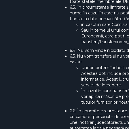
toate statele membre ale UE, 
6.3. În circumstanțe limitate 
numai în cazul în care nu poat
transfera date numai către țări
în cazul în care Comisia
Sau în temeiul unui con
Europeană, care pot fi c
transfers/transfer/index
6.4. Nu vom vinde niciodată d
6.5. Nu vom transfera și nu v
cazuri:
Uneori putem încheia con
Acestea pot include proc
informatice. Acest lucru
servicii de încredere.
În cazul în care transfe
vor aplica măsuri de pro
tuturor furnizorilor noș
6.6. În anumite circumstanțe 
cu caracter personal – de exe
unei hotărâri judecătorești, 
autoritatea legală necesară p